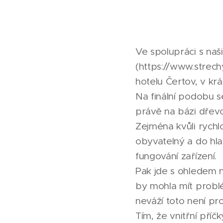
Ve spolupráci s naš
(https://www.strech
hotelu Čertov, v kr
Na finální podobu s
právě na bázi dřev
Zejména kvůli rychlo
obyvatelný a do hla
fungování zařízení.
Pak jde s ohledem n
by mohla mít problé
neváží toto není pr
Tím, že vnitřní příč