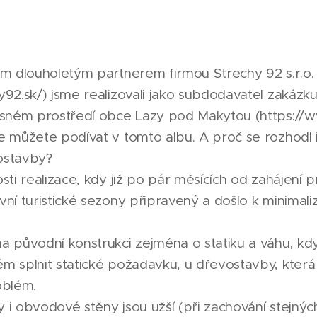
im dlouholetým partnerem firmou Strechy 92 s.r.o.
y92.sk/) jsme realizovali jako subdodavatel zakázk
ásném prostředí obce Lazy pod Makytou (https://w
e můžete podívat v tomto albu. A proč se rozhodl 
ostavby?
sti realizace, kdy již po pár měsících od zahájení 
vní turistické sezony připravený a došlo k minimal
a původní konstrukci zejména o statiku a váhu, k
m splnit statické požadavku, u dřevostavby, která 
oblém.
ky i obvodové stěny jsou užší (při zachování stejný