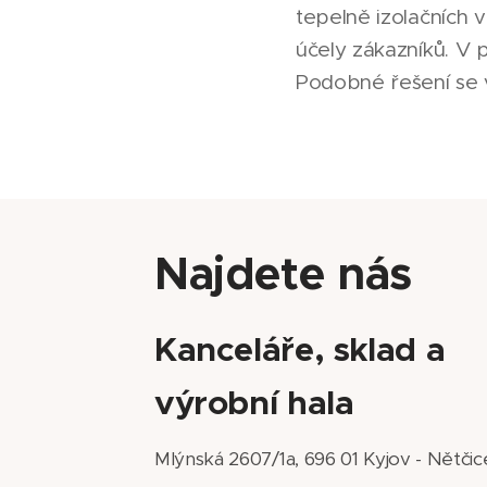
tepelně izolačních v
účely zákazníků. V 
Podobné řešení se v
Najdete nás
Kanceláře, sklad a
výrobní hala
Mlýnská 2607/1a, 696 01 Kyjov - Nětčic