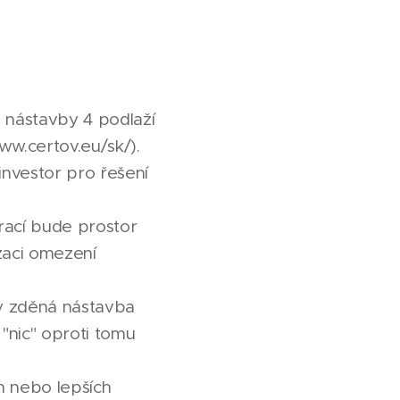
u nástavby 4 podlaží
ww.certov.eu/sk/).
investor pro řešení
prací bude prostor
izaci omezení
dy zděná nástavba
"nic" oproti tomu
ch nebo lepších