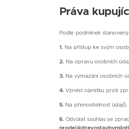
Práva kupují
Podle podmínek stanovenýc
1.
Na přístup ke svým osob
2.
Na opravu osobních údaj
3.
Na vymazání osobních úd
4.
Vznést námitku proti zpr
5.
Na přenositelnost údajů;
6.
Odvolat souhlas se zpra
prodej@drevostavbymiloti