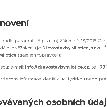
anovení
podle paragrafu 5 písm. o) Zákona č. 18/2018 O o
Dřevostavby Milotice, s.r.o.
dále jen "Zákon") je
IČ
Milotice
(dále jen "Správce");
info@drevostavbymilotice.cz
77
sou: e-mail:
, tel.:
 všechny informace identifikující fyzickou nebo pr
ovávaných osobních úda