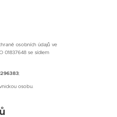
chraně osobních údajů ve
O 01837648 se sídlem
1296383
;
ávnickou osobu.
jů