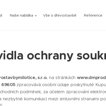
d
Naše nabídka
Vše o dřevostavbě
Reference
vidla ochrany souk
ostavbymilotice, s.r.o.
www.dmprode
na stránkách
e 69605
zpracovává osobní údaje poskytnuté Kupuj
hodních podmínek, za účelem zpracování elektron
 a nezbytné komunikaci mezi smluvními stranami 
ů.