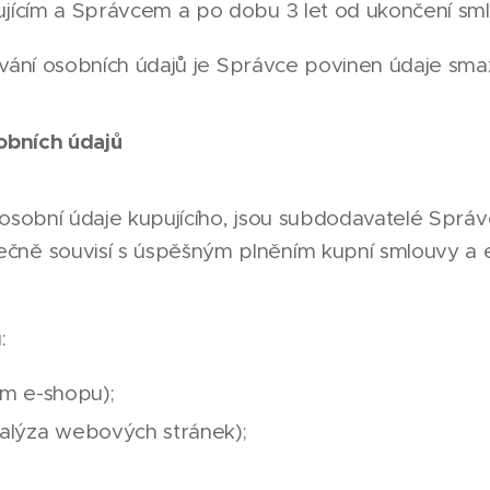
jícím a Správcem a po dobu 3 let od ukončení sml
vání osobních údajů je Správce povinen údaje sma
obních údajů
á osobní údaje kupujícího, jsou subdodavatelé Správ
ně souvisí s úspěšným plněním kupní smlouvy a 
.
:
m e-shopu);
nalýza webových stránek);