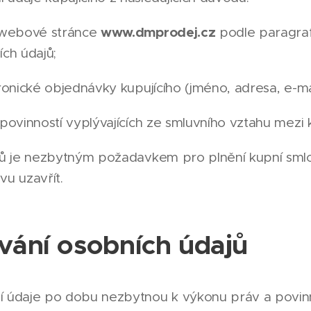
www.dmprodej.cz
 webové stránce
podle paragrafu
ích údajů;
onické objednávky kupujícího (jméno, adresa, e-mail,
povinností vyplývajících ze smluvního vztahu mezi
jů je nezbytným požadavkem pro plnění kupní smlo
vu uzavřít.
ání osobních údajů
údaje po dobu nezbytnou k výkonu práv a povinno