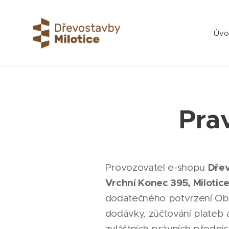
Úvo
Pra
Dřev
Provozovatel e-shopu
Vrchní Konec 395, Milotic
dodatečného potvrzení Obc
dodávky, zúčtování plateb
zvláštních právních předpis