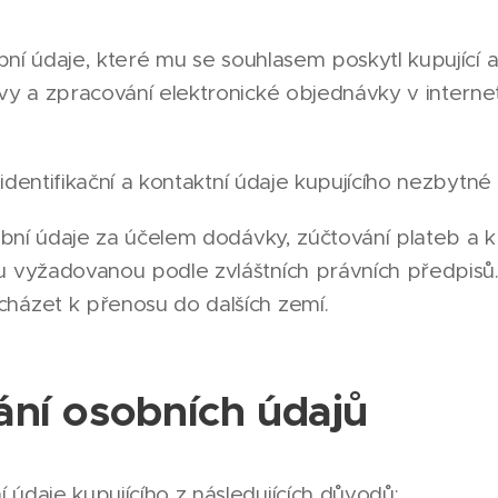
í údaje, které mu se souhlasem poskytl kupující a
uvy a zpracování elektronické objednávky v inter
entifikační a kontaktní údaje kupujícího nezbytné
ní údaje za účelem dodávky, zúčtování plateb a 
u vyžadovanou podle zvláštních právních předpis
házet k přenosu do dalších zemí.
ání osobních údajů
údaje kupujícího z následujících důvodů: