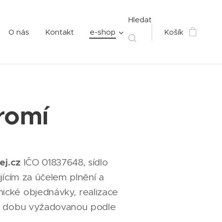
Hledat
O nás
Kontakt
e-shop
Košík
romí
j.cz
IČO 01837648, sídlo
ícím za účelem plnění a
ické objednávky, realizace
po dobu vyžadovanou podle