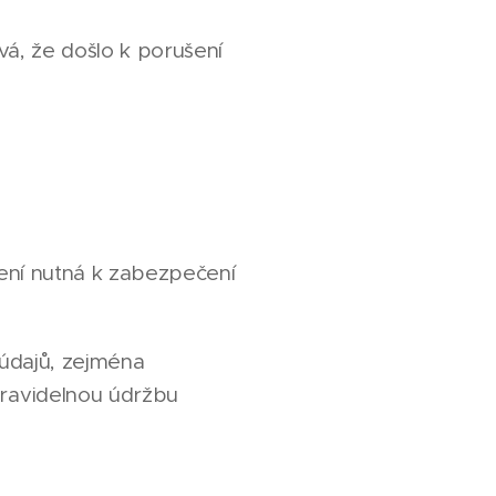
á, že došlo k porušení
ření nutná k zabezpečení
 údajů, zejména
pravidelnou údržbu