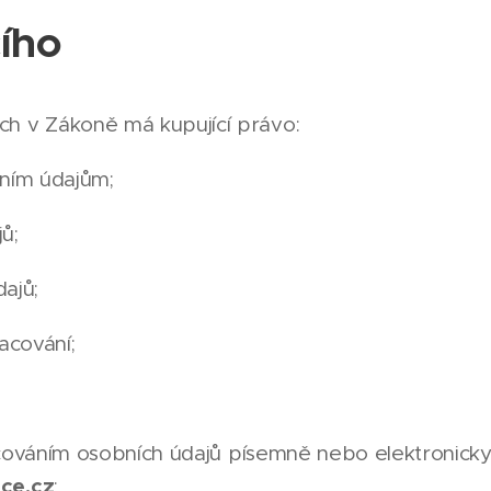
cího
h v Zákoně má kupující právo:
ním údajům;
ů;
ajů;
acování;
cováním osobních údajů písemně nebo elektronicky
ce.cz
;