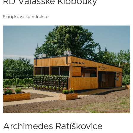
RD Valašské Klobouky
Sloupková konstrukce
Archimedes Ratíškovice