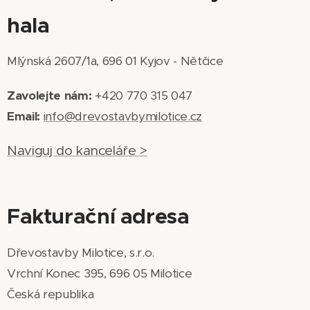
hala
Mlýnská 2607/1a, 696 01 Kyjov - Nětčice
Zavolejte nám:
+420 770 315 047
Email:
info@drevostavbymilotice.cz
Naviguj do kanceláře >
Fakturační adresa
Dřevostavby Milotice, s.r.o.
Vrchní Konec 395, 696 05 Milotice
Česká republika