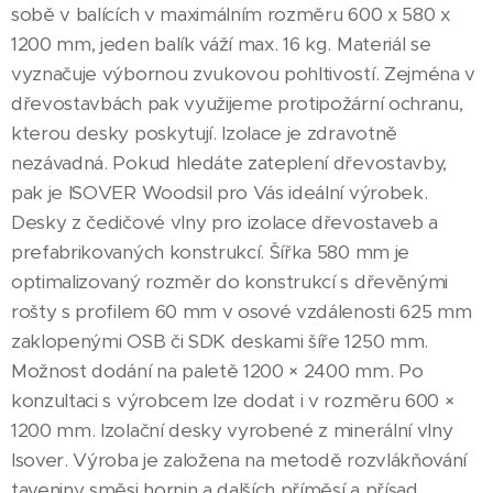
sobě v balících v maximálním rozměru 600 x 580 x
1200 mm, jeden balík váží max. 16 kg. Materiál se
vyznačuje výbornou zvukovou pohltivostí. Zejména v
dřevostavbách pak využijeme protipožární ochranu,
kterou desky poskytují. Izolace je zdravotně
nezávadná. Pokud hledáte zateplení dřevostavby,
pak je ISOVER Woodsil pro Vás ideální výrobek.
Desky z čedičové vlny pro izolace dřevostaveb a
prefabrikovaných konstrukcí. Šířka 580 mm je
optimalizovaný rozměr do konstrukcí s dřevěnými
rošty s profilem 60 mm v osové vzdálenosti 625 mm
zaklopenými OSB či SDK deskami šíře 1250 mm.
Možnost dodání na paletě 1200 × 2400 mm. Po
konzultaci s výrobcem lze dodat i v rozměru 600 ×
1200 mm. Izolační desky vyrobené z minerální vlny
Isover. Výroba je založena na metodě rozvlákňování
taveniny směsi hornin a dalších příměsí a přísad.