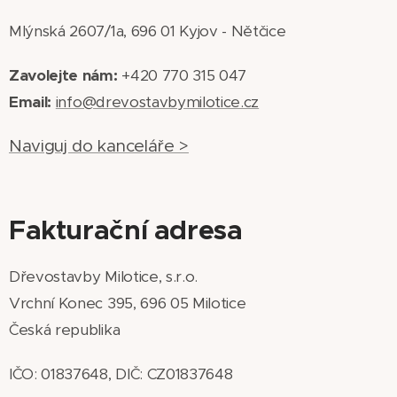
Mlýnská 2607/1a, 696 01 Kyjov - Nětčice
Zavolejte nám:
+420 770 315 047
Email:
info@drevostavbymilotice.cz
Naviguj do kanceláře >
Fakturační adresa
Dřevostavby Milotice, s.r.o.
Vrchní Konec 395, 696 05 Milotice
Česká republika
IČO: 01837648, DIČ: CZ01837648