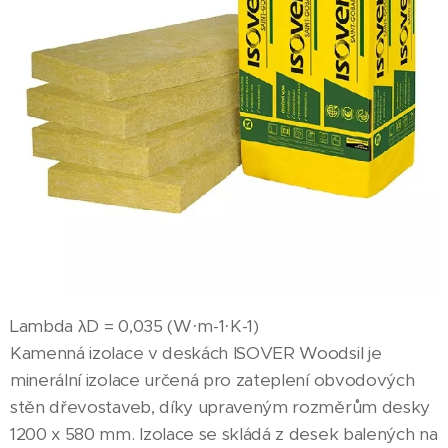
Lambda λD = 0,035 (W·m-1·K-1)
Kamenná izolace v deskách ISOVER Woodsil je
minerální izolace určená pro zateplení obvodových
stěn dřevostaveb, díky upraveným rozměrům desky
1200 x 580 mm. Izolace se skládá z desek balených na