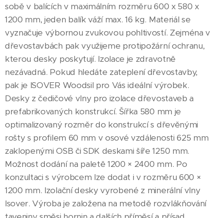
sobě v balících v maximálním rozměru 600 x 580 x
1200 mm, jeden balík váží max. 16 kg. Materiál se
vyznačuje výbornou zvukovou pohltivostí. Zejména v
dřevostavbách pak využijeme protipožární ochranu,
kterou desky poskytují. Izolace je zdravotně
nezávadná. Pokud hledáte zateplení dřevostavby,
pak je ISOVER Woodsil pro Vás ideální výrobek.
Desky z čedičové vlny pro izolace dřevostaveb a
prefabrikovaných konstrukcí. Šířka 580 mm je
optimalizovaný rozměr do konstrukcí s dřevěnými
rošty s profilem 60 mm v osové vzdálenosti 625 mm
zaklopenými OSB či SDK deskami šíře 1250 mm.
Možnost dodání na paletě 1200 × 2400 mm. Po
konzultaci s výrobcem lze dodat i v rozměru 600 ×
1200 mm. Izolační desky vyrobené z minerální vlny
Isover. Výroba je založena na metodě rozvlákňování
taveniny směsi hornin a dalších příměsí a přísad.