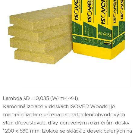
Lambda λD = 0,035 (W·m-1·K-1)
Kamenná izolace v deskách ISOVER Woodsil je
minerální izolace určená pro zateplení obvodových
stěn dřevostaveb, díky upraveným rozměrům desky
1200 x 580 mm. Izolace se skládá z desek balených na