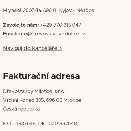
Mlýnská 2607/1a, 696 01 Kyjov - Nětčice
Zavolejte nám:
+420 770 315 047
Email:
info@drevostavbymilotice.cz
Naviguj do kanceláře >
Fakturační adresa
Dřevostavby Milotice, s.r.o.
Vrchní Konec 395, 696 05 Milotice
Česká republika
IČO: 01837648, DIČ: CZ01837648